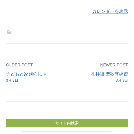
カレンダーを表示
Post
OLDER POST
NEWER POST
子どもと家族の礼拝
礼拝後 聖歌隊練習
navigation
3月 3日
3月 3日
サイト内検索
検