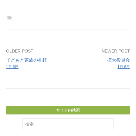
Post
OLDER POST
NEWER POST
子どもと家族の礼拝
拡大役員会
navigation
1月 6日
1月 6日
サイト内検索
検
索: