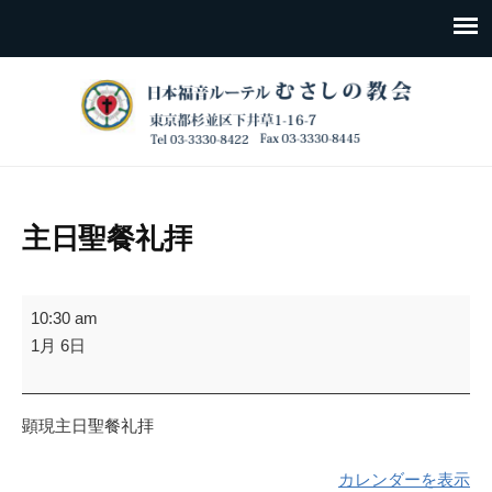
主日聖餐礼拝
主
10:30 am
日
1月 6日
聖
餐
礼
顕現主日聖餐礼拝
拝
カレンダーを表示