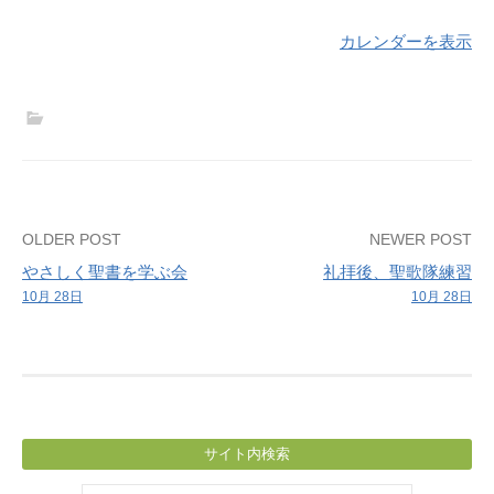
カレンダーを表示
Post
OLDER POST
NEWER POST
やさしく聖書を学ぶ会
礼拝後、聖歌隊練習
navigation
10月 28日
10月 28日
サイト内検索
検