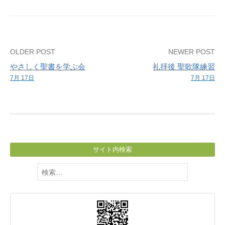
Post
OLDER POST
NEWER POST
やさしく聖書を学ぶ会
礼拝後 聖歌隊練習
navigation
7月 17日
7月 17日
サイト内検索
検
索: