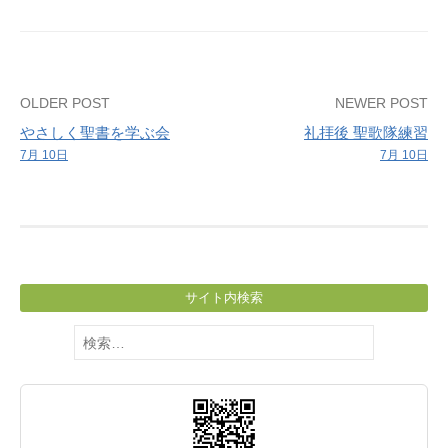
Post
OLDER POST
NEWER POST
やさしく聖書を学ぶ会
礼拝後 聖歌隊練習
navigation
7月 10日
7月 10日
サイト内検索
検
索: