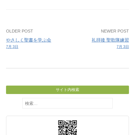
Post
OLDER POST
NEWER POST
やさしく聖書を学ぶ会
礼拝後 聖歌隊練習
navigation
7月 3日
7月 3日
サイト内検索
検
索: