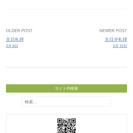
Post
OLDER POST
NEWER POST
主日礼拝
主日夕礼拝
navigation
3月 8日
3月 15日
サイト内検索
検
索: