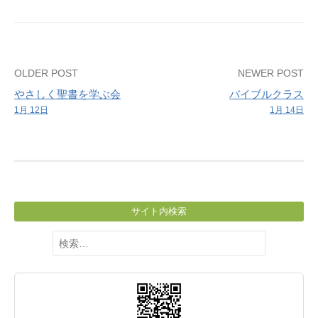
Post
OLDER POST
NEWER POST
やさしく聖書を学ぶ会
バイブルクラス
navigation
1月 12日
1月 14日
サイト内検索
検
索: