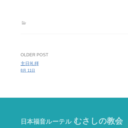
Post
OLDER POST
主日礼拝
navigation
8月 11日
むさしの教会
日本福音ルーテル