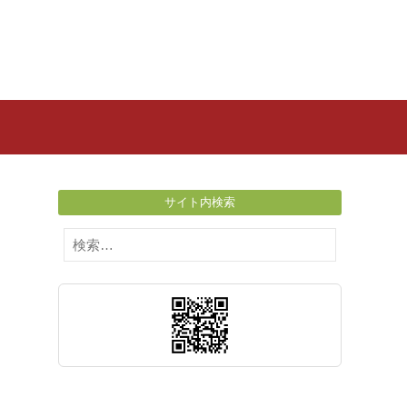
サイト内検索
検
索: