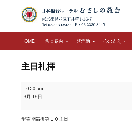
Skip
to
content
HOME
教会案内
諸活動
心の支え
主日礼拝
主
10:30 am
日
8月 18日
礼
拝
聖霊降臨後第１０主日