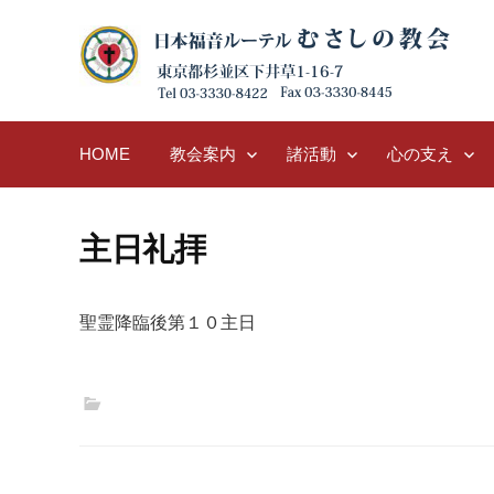
Skip
to
content
HOME
教会案内
諸活動
心の支え
主日礼拝
聖霊降臨後第１０主日