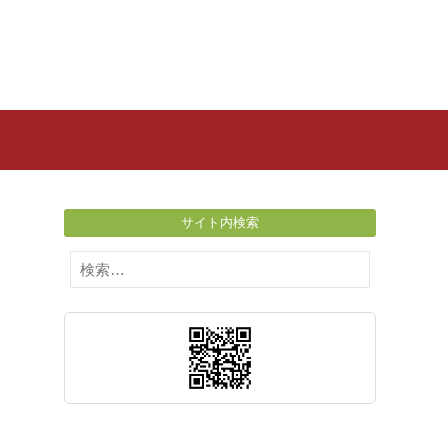
サイト内検索
検
索: