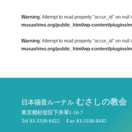
Post
Warning
: Attempt to read property "occur_id" on null 
navigation
musashino.org/public_html/wp-content/plugins/m
Warning
: Attempt to read property "occur_id" on null 
musashino.org/public_html/wp-content/plugins/m
むさしの教会
日本福音ルーテル
東京都杉並区下井草1-16-7
Tel 03-3330-8422
Fax 03-3330-8445