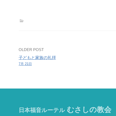
Post
OLDER POST
子どもと家族の礼拝
navigation
7月 21日
むさしの教会
日本福音ルーテル