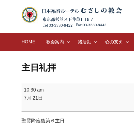
Skip
to
content
HOME
教会案内
諸活動
心の支え
主日礼拝
主
10:30 am
日
7月 21日
礼
拝
聖霊降臨後第６主日