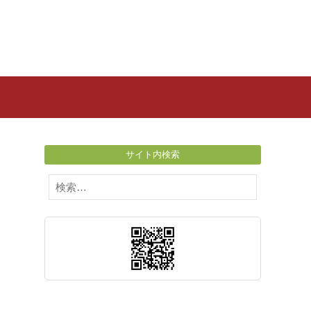
サイト内検索
検
索: