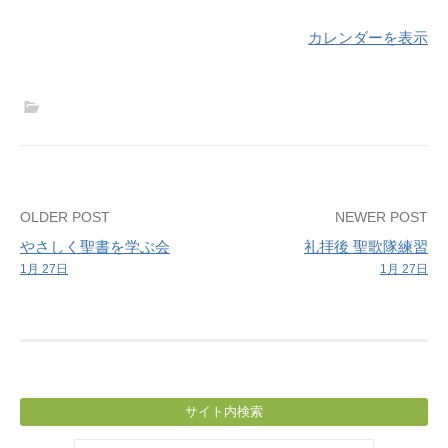
カレンダーを表示
Post
OLDER POST
NEWER POST
やさしく聖書を学ぶ会
礼拝後 聖歌隊練習
navigation
1月 27日
1月 27日
サイト内検索
検