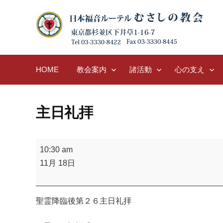
Skip
to
content
HOME
教会案内
諸活動
心の支え
主日礼拝
主
10:30 am
日
11月 18日
礼
拝
聖霊降臨後第２６主日礼拝