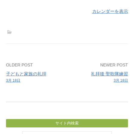
カレンダーを表示
Post
OLDER POST
NEWER POST
子どもと家族の礼拝
礼拝後 聖歌隊練習
navigation
3月 18日
3月 18日
サイト内検索
検