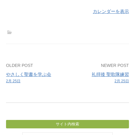
カレンダーを表示
Post
OLDER POST
NEWER POST
やさしく聖書を学ぶ会
礼拝後 聖歌隊練習
navigation
2月 25日
2月 25日
サイト内検索
検