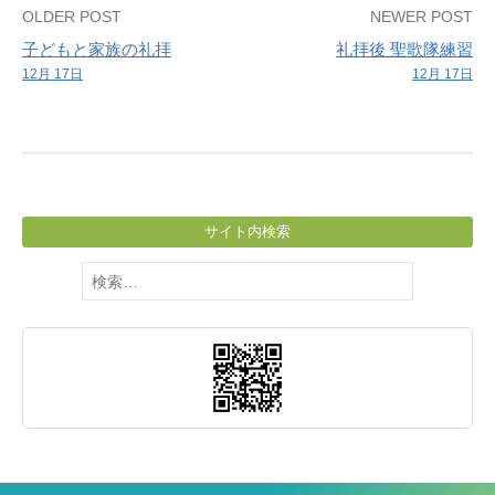
Post
OLDER POST
NEWER POST
子どもと家族の礼拝
礼拝後 聖歌隊練習
navigation
12月 17日
12月 17日
サイト内検索
検
索: