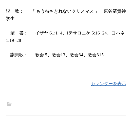
説 教：
「 もう待ちきれないクリスマス 」 東谷清貴神
学生
聖 書：
イザヤ
61:1−4
、
I
テサロニケ
5:16−24
、ヨハネ
1:19−28
讃美歌：
教会
5
、教会
13
、教会
34
、教会
315
カレンダーを表示