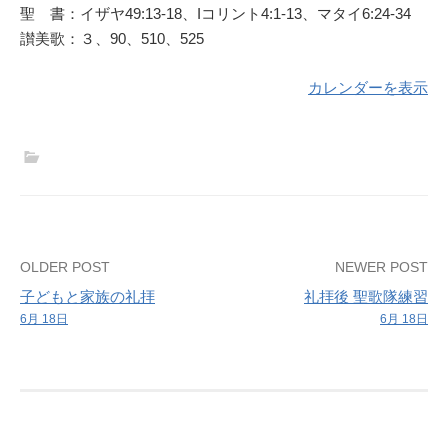
聖 書：イザヤ49:13-18、Iコリント4:1-13、マタイ6:24-34
讃美歌：３、90、510、525
カレンダーを表示
Post
OLDER POST
NEWER POST
子どもと家族の礼拝
礼拝後 聖歌隊練習
navigation
6月 18日
6月 18日