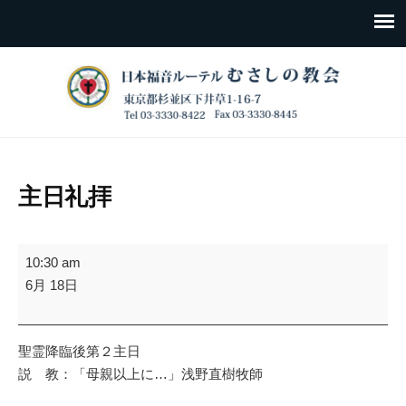
主日礼拝
主
10:30 am
日
6月 18日
礼
拝
聖霊降臨後第２主日
説 教：「母親以上に…」浅野直樹牧師