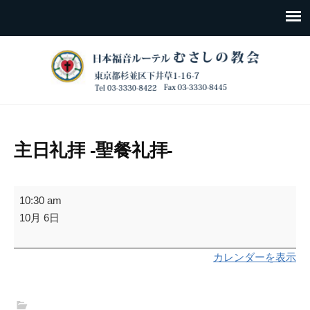
主日礼拝 -聖餐礼拝-
主
10:30 am
日
10月 6日
礼
拝
カレンダーを表示
-
聖
餐