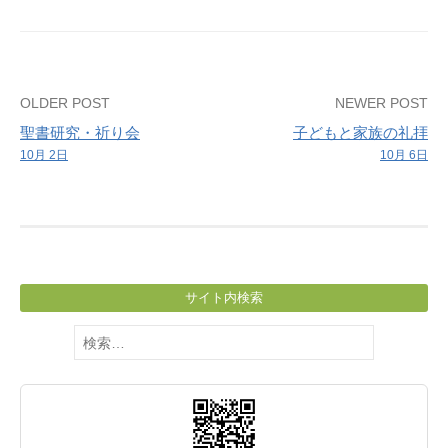
礼
拝-
Post
OLDER POST
NEWER POST
聖書研究・祈り会
子どもと家族の礼拝
navigation
10月 2日
10月 6日
サイト内検索
検
索: