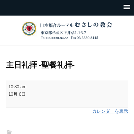
主日礼拝 -聖餐礼拝-
主
10:30 am
日
10月 6日
礼
拝
カレンダーを表示
-
聖
餐