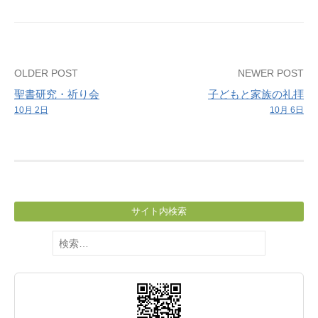
礼
拝-
Post
OLDER POST
NEWER POST
聖書研究・祈り会
子どもと家族の礼拝
navigation
10月 2日
10月 6日
サイト内検索
検
索: