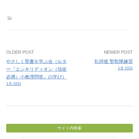
第
二
主
日）
Post
OLDER POST
NEWER POST
やさしく聖書を学ぶ会（ルタ
礼拝後 聖歌隊練習
navigation
1月 10日
ー『エンキリディオン（信徒
必携）小教理問答』の学び）
1月 10日
サイト内検索
検