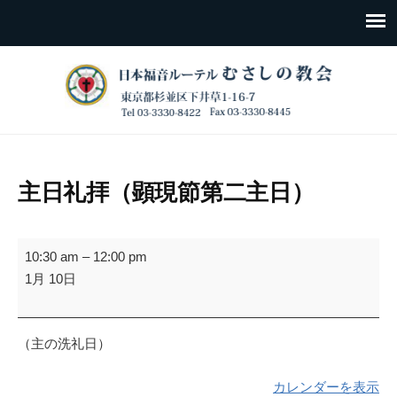
主日礼拝（顕現節第二主日）
主
10:30 am
–
12:00 pm
日
1月 10日
礼
拝
（顕
（主の洗礼日）
現
節
カレンダーを表示