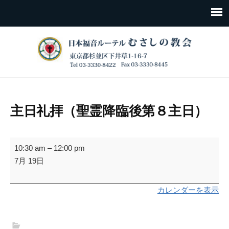
主日礼拝（聖霊降臨後第８主日）
主
10:30 am
–
12:00 pm
日
7月 19日
礼
拝
カレンダーを表示
（聖
霊
降