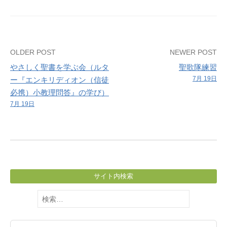
臨
後
第
８
Post
OLDER POST
NEWER POST
主
やさしく聖書を学ぶ会（ルタ
聖歌隊練習
日）
navigation
7月 19日
ー『エンキリディオン（信徒
必携）小教理問答』の学び）
7月 19日
サイト内検索
検
索: