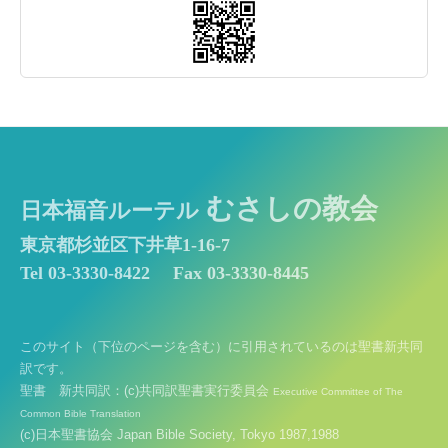
むさしの教会
日本福音ルーテル
東京都杉並区下井草1-16-7
Tel 03-3330-8422
Fax 03-3330-8445
このサイト（下位のページを含む）に引用されているのは聖書新共同
訳です。
聖書 新共同訳：(c)共同訳聖書実行委員会
Executive Committee of The
Common Bible Translation
(c)日本聖書協会 Japan Bible Society, Tokyo 1987,1988