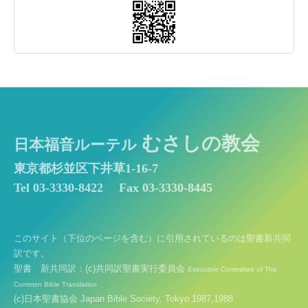
むさしの教会
日本福音ルーテル
東京都杉並区下井草1-16-7
Tel 03-3330-8422
Fax 03-3330-8445
このサイト（下位のページを含む）に引用されているのは聖書新共同
訳です。
聖書 新共同訳：(c)共同訳聖書実行委員会
Executive Committee of The
Common Bible Translation
(c)日本聖書協会 Japan Bible Society, Tokyo 1987,1988