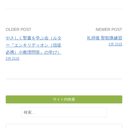
第
２
主
日）
Post
OLDER POST
NEWER POST
やさしく聖書を学ぶ会（ルタ
礼拝後 聖歌隊練習
navigation
2月 21日
ー『エンキリディオン（信徒
必携）小教理問答』の学び）
2月 21日
サイト内検索
検
索: