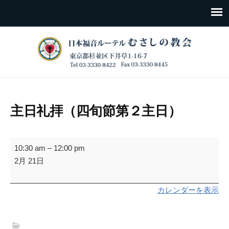
主日礼拝（四旬節第２主日）
主
10:30 am
–
12:00 pm
日
2月 21日
礼
拝
カレンダーを表示
（四
旬
節