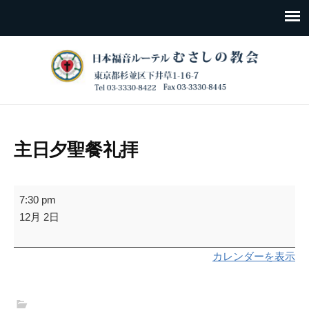
主日夕聖餐礼拝
主
7:30 pm
日
12月 2日
夕
聖
カレンダーを表示
餐
礼
拝