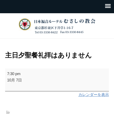
主日夕聖餐礼拝はありません
主
7:30 pm
日
10月 7日
夕
聖
カレンダーを表示
餐
礼
拝