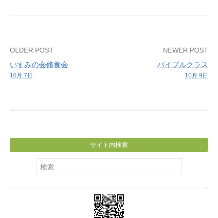
は
あ
り
ま
Post
OLDER POST
NEWER POST
せ
いすみの会修養会
バイブルクラス
ん
navigation
10月 7日
10月 9日
サイト内検索
検
索: