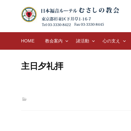
Skip
to
content
HOME
教会案内
諸活動
心の支え
主日夕礼拝