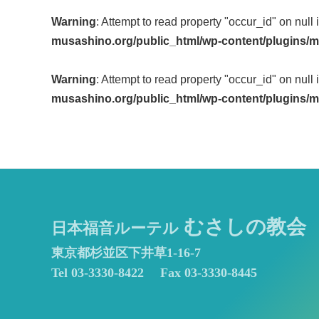
Post
Warning
: Attempt to read property "occur_id" on null 
navigation
musashino.org/public_html/wp-content/plugins/m
Warning
: Attempt to read property "occur_id" on null 
musashino.org/public_html/wp-content/plugins/m
むさしの教会
日本福音ルーテル
東京都杉並区下井草1-16-7
Tel 03-3330-8422
Fax 03-3330-8445