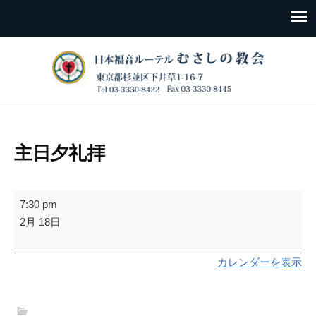
主日夕礼拝
主
7:30 pm
日
2月 18日
夕
礼
カレンダーを表示
拝