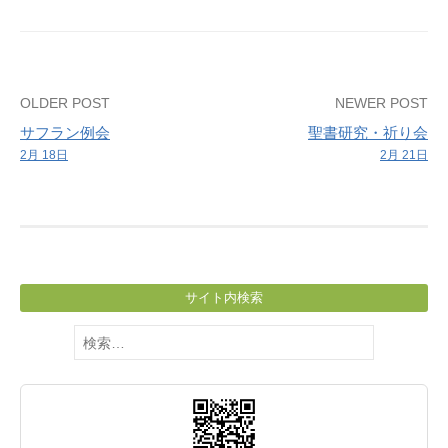
Post
OLDER POST
NEWER POST
サフラン例会
聖書研究・祈り会
navigation
2月 18日
2月 21日
サイト内検索
検
索: