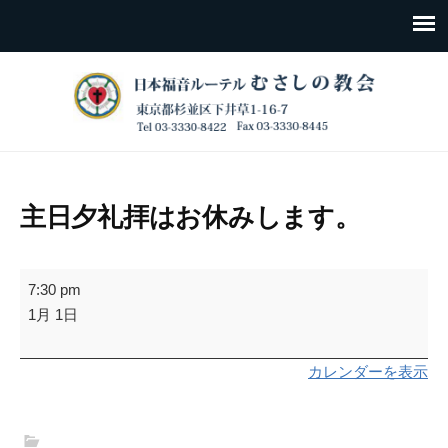
主日夕礼拝はお休みします。
主
7:30 pm
日
1月 1日
夕
礼
カレンダーを表示
拝
は
お