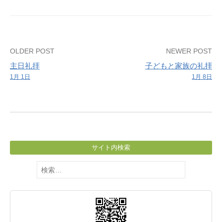
休
み
し
ま
Post
OLDER POST
NEWER POST
す。
主日礼拝
子どもと家族の礼拝
navigation
1月 1日
1月 8日
サイト内検索
検
索: