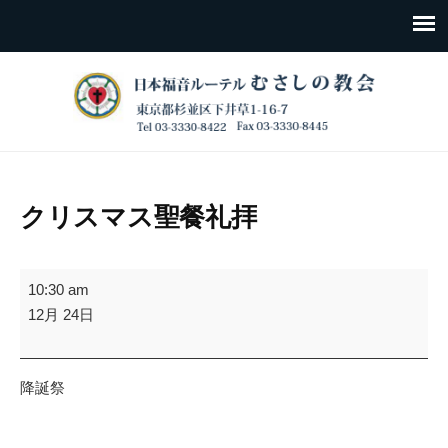
クリスマス聖餐礼拝
ク
10:30 am
リ
12月 24日
ス
マ
ス
降誕祭
聖
餐