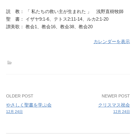
礼
拝
説 教： 「 私たちの救い主が生まれた 」 浅野直樹牧師
聖 書： イザヤ9:1-6、テトス2:11-14、ルカ2:1-20
讃美歌： 教会1、教会16、教会38、教会20
カレンダーを表示
Post
OLDER POST
NEWER POST
やさしく聖書を学ぶ会
クリスマス祝会
navigation
12月 24日
12月 24日