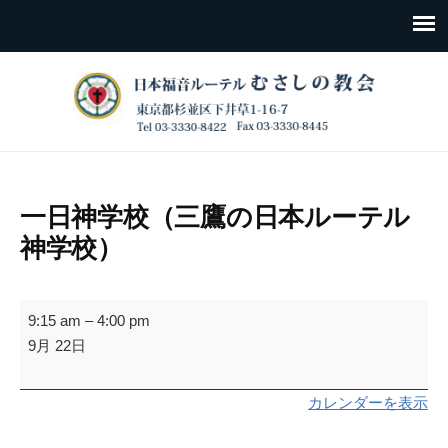
一日神学校（三鷹の日本ルーテル
神学校）
一
9:15 am
–
4:00 pm
日
9月 22日
神
学
カレンダーを表示
校
（三