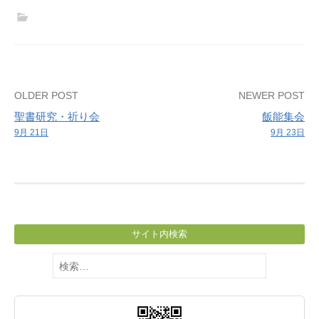
鷹
の
日
本
ル
Post
OLDER POST
NEWER POST
ー
聖書研究・祈り会
飯能集会
テ
navigation
9月 21日
9月 23日
ル
神
学
校）
サイト内検索
検
索: