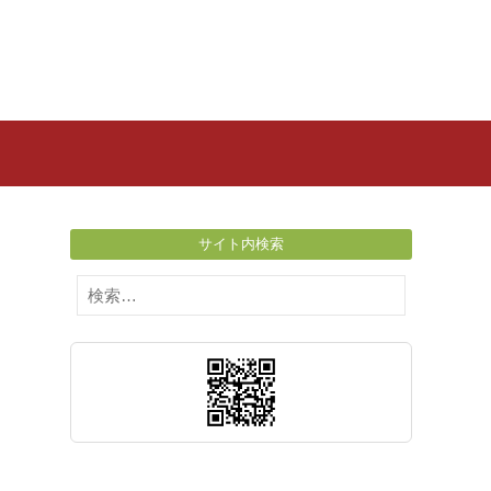
サイト内検索
検
索: