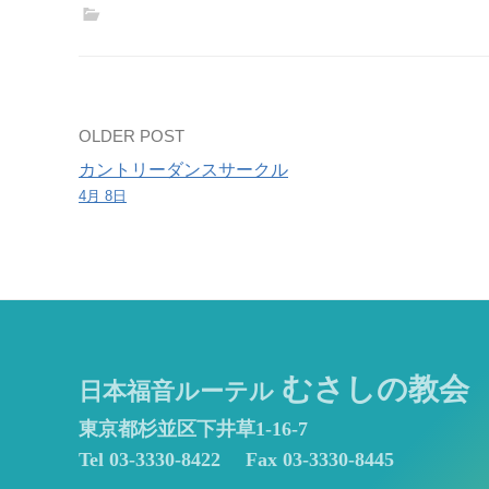
ス
Post
OLDER POST
カントリーダンスサークル
navigation
4月 8日
むさしの教会
日本福音ルーテル
東京都杉並区下井草1-16-7
Tel 03-3330-8422
Fax 03-3330-8445