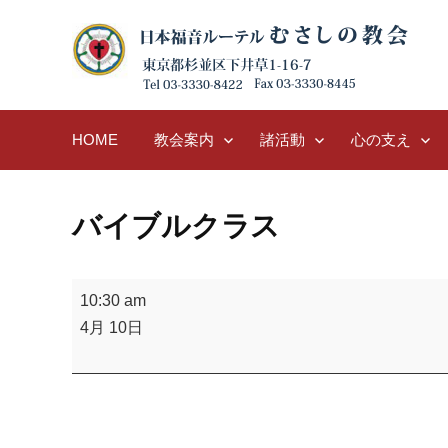
Skip
to
content
HOME
教会案内
諸活動
心の支え
バイブルクラス
バ
10:30 am
イ
4月 10日
ブ
ル
ク
ラ