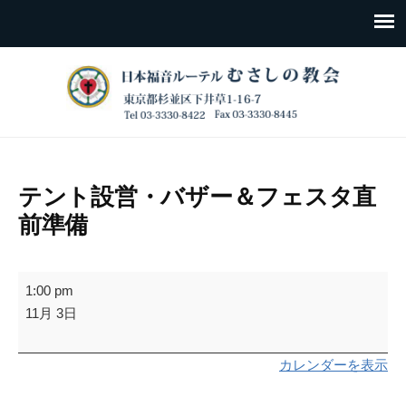
テント設営・バザー＆フェスタ直
前準備
テ
1:00 pm
ン
11月 3日
ト
設
カレンダーを表示
営・
バ