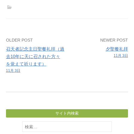
ザ
ー
＆
フ
ェ
Post
OLDER POST
NEWER POST
ス
召天者記念主日聖餐礼拝（過
夕聖餐礼拝
タ
navigation
11月 3日
去10年に天に召された方々
直
を覚えて祈ります）
前
11月 3日
準
備
サイト内検索
検
索: