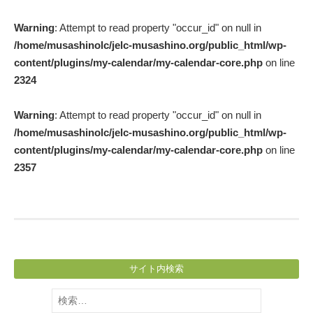
Post
Warning
: Attempt to read property "occur_id" on null in
navigation
/home/musashinolc/jelc-musashino.org/public_html/wp-
content/plugins/my-calendar/my-calendar-core.php
on line
2324
Warning
: Attempt to read property "occur_id" on null in
/home/musashinolc/jelc-musashino.org/public_html/wp-
content/plugins/my-calendar/my-calendar-core.php
on line
2357
サイト内検索
検
索: