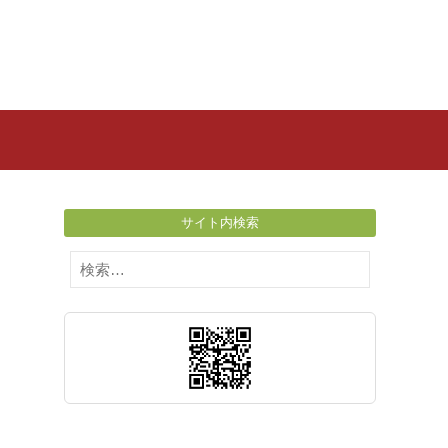
サイト内検索
検
索: