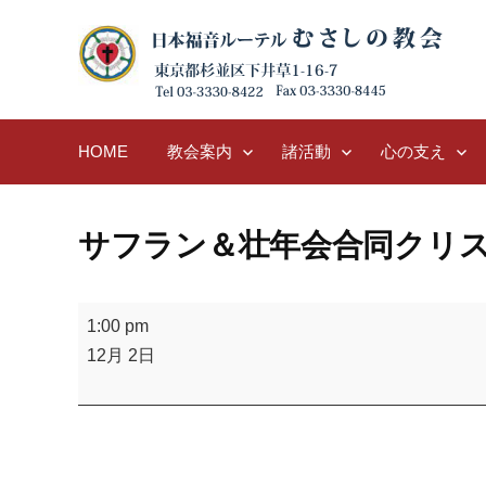
Skip
to
content
HOME
教会案内
諸活動
心の支え
サフラン＆壮年会合同クリ
サ
1:00 pm
フ
12月 2日
ラ
ン
＆
壮