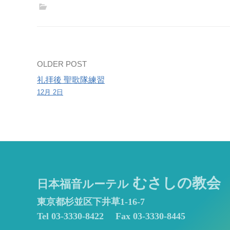
年
会
合
同
ク
Post
OLDER POST
リ
礼拝後 聖歌隊練習
navigation
ス
12月 2日
マ
ス
会
むさしの教会
日本福音ルーテル
東京都杉並区下井草1-16-7
Tel 03-3330-8422
Fax 03-3330-8445