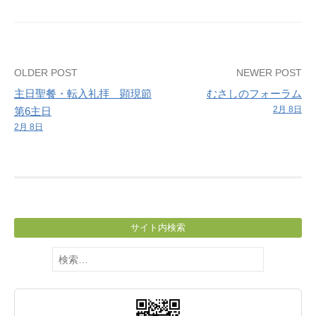
Post
OLDER POST
NEWER POST
主日聖餐・転入礼拝 顕現節
むさしのフォーラム
navigation
2月 8日
第6主日
2月 8日
サイト内検索
検
索: