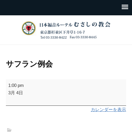
サフラン例会
サ
1:00 pm
フ
3月 4日
ラ
ン
カレンダーを表示
例
会