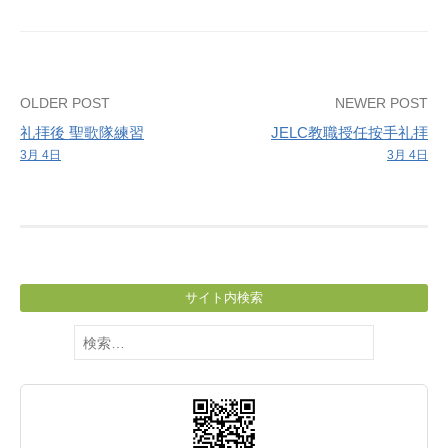
Post
OLDER POST
NEWER POST
礼拝後 聖歌隊練習
JELC教職授任按手礼拝
navigation
3月 4日
3月 4日
サイト内検索
検
索: