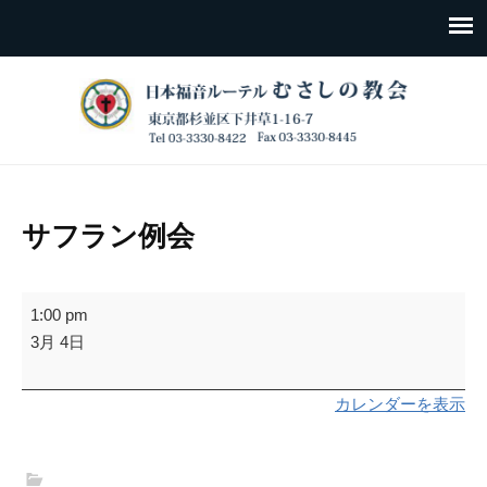
サフラン例会
サ
1:00 pm
フ
3月 4日
ラ
ン
カレンダーを表示
例
会