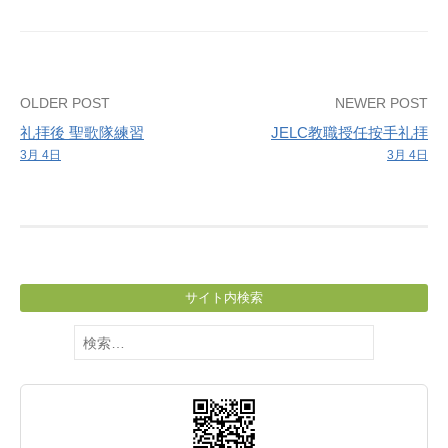
Post
OLDER POST
NEWER POST
礼拝後 聖歌隊練習
JELC教職授任按手礼拝
navigation
3月 4日
3月 4日
サイト内検索
検
索: