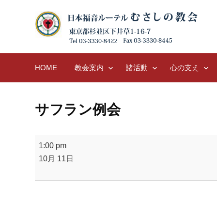
Skip
to
content
HOME
教会案内
諸活動
心の支え
サフラン例会
サ
1:00 pm
フ
10月 11日
ラ
ン
例
会