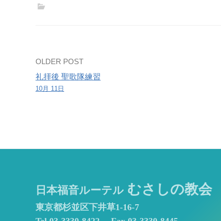
Post
OLDER POST
礼拝後 聖歌隊練習
navigation
10月 11日
むさしの教会
日本福音ルーテル
東京都杉並区下井草1-16-7