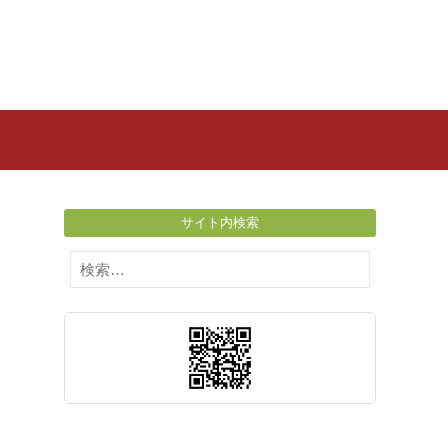
サイト内検索
検
索: