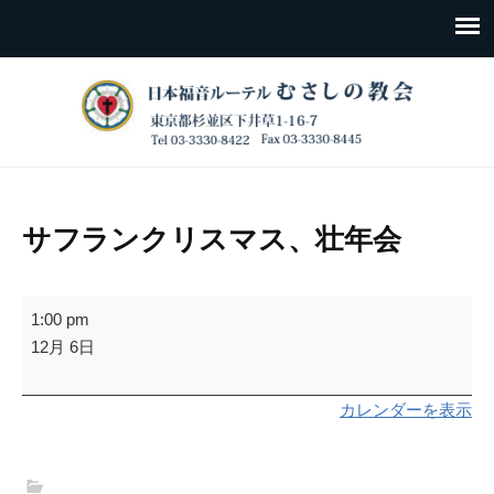
サフランクリスマス、壮年会
サ
1:00 pm
フ
12月 6日
ラ
ン
カレンダーを表示
ク
リ
ス