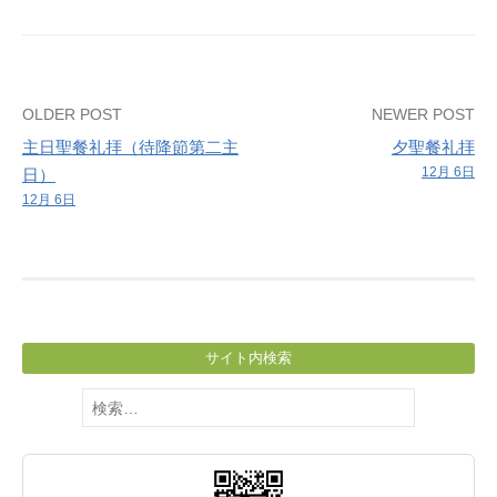
マ
ス、
壮
年
Post
OLDER POST
NEWER POST
会
主日聖餐礼拝（待降節第二主
夕聖餐礼拝
navigation
12月 6日
日）
12月 6日
サイト内検索
検
索: