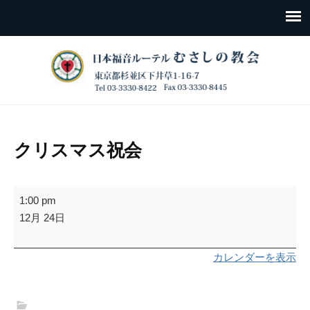
クリスマス祝会
ク
1:00 pm
リ
12月 24日
ス
マ
カレンダーを表示
ス
祝
会