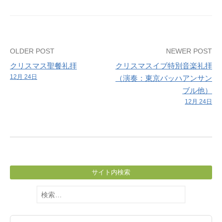
Post
OLDER POST
NEWER POST
クリスマス聖餐礼拝
クリスマスイブ特別音楽礼拝
navigation
12月 24日
（演奏：東京バッハアンサン
ブル他）
12月 24日
サイト内検索
検
索: