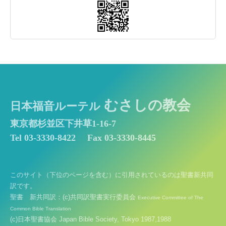
むさしの教会
日本福音ルーテル
東京都杉並区下井草1-16-7
Tel 03-3330-8422
Fax 03-3330-8445
このサイト（下位のページを含む）に引用されているのは聖書新共同
訳です。
聖書 新共同訳：(c)共同訳聖書実行委員会
Executive Committee of The
Common Bible Translation
(c)日本聖書協会 Japan Bible Society, Tokyo 1987,1988