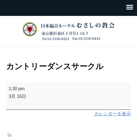
カントリーダンスサークル
カ
1:30 pm
ン
3月 16日
ト
リ
カレンダーを表示
ー
ダ
ン