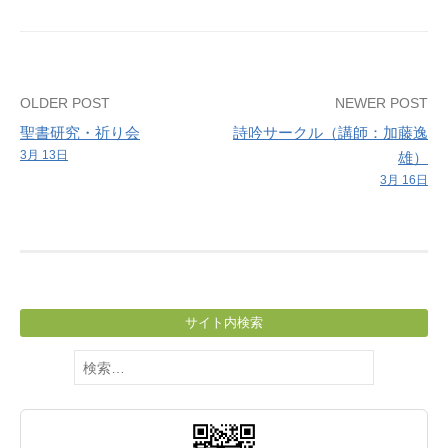
ス
サ
ー
ク
Post
OLDER POST
NEWER POST
ル
聖書研究・祈り会
詩吟サークル（講師：加藤逸
navigation
3月 13日
雄）
3月 16日
サイト内検索
検
索: