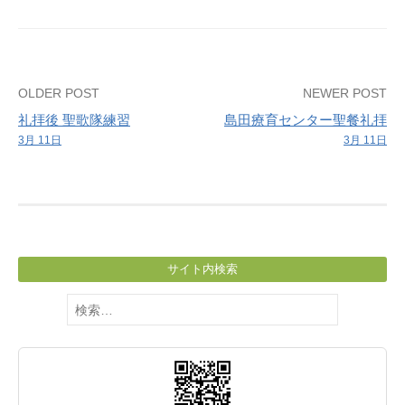
ス
サ
ー
ク
Post
OLDER POST
NEWER POST
ル
礼拝後 聖歌隊練習
島田療育センター聖餐礼拝
navigation
3月 11日
3月 11日
サイト内検索
検
索: