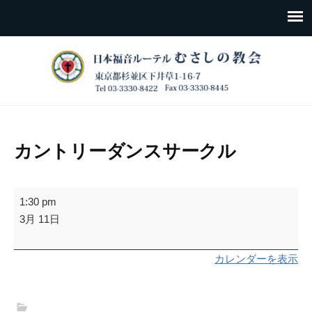
カントリーダンスサークル
カ
1:30 pm
ン
3月 11日
ト
リ
カレンダーを表示
ー
ダ
ン