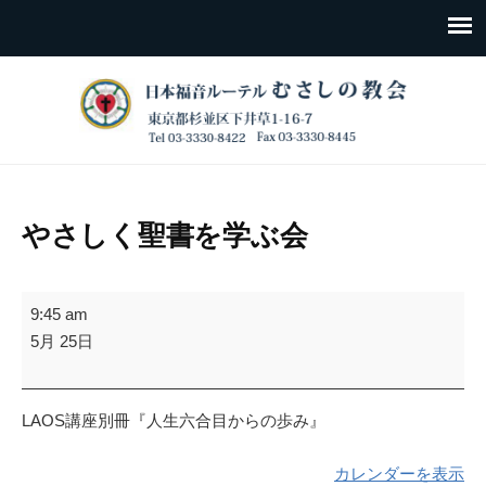
やさしく聖書を学ぶ会
や
9:45 am
さ
5月 25日
し
く
聖
LAOS講座別冊『人生六合目からの歩み』
書
を
カレンダーを表示