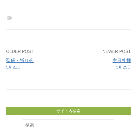
学
ぶ
会
Post
OLDER POST
NEWER POST
聖研・祈り会
主日礼拝
navigation
5月 21日
5月 25日
サイト内検索
検
索: