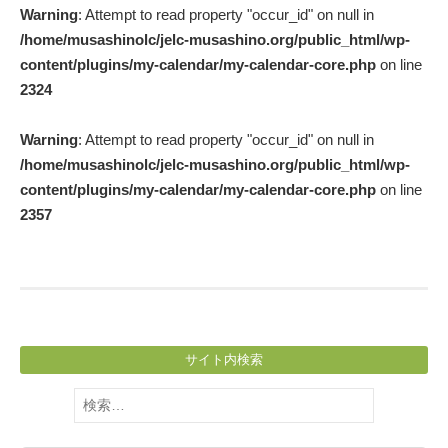
Warning
: Attempt to read property "occur_id" on null in
navigation
/home/musashinolc/jelc-musashino.org/public_html/wp-
content/plugins/my-calendar/my-calendar-core.php
on line
2324
Warning
: Attempt to read property "occur_id" on null in
/home/musashinolc/jelc-musashino.org/public_html/wp-
content/plugins/my-calendar/my-calendar-core.php
on line
2357
サイト内検索
検
索: