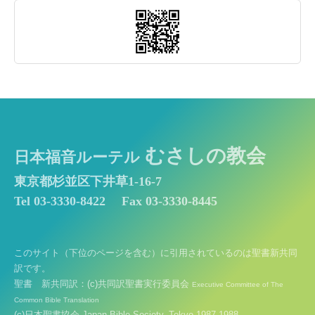
むさしの教会
日本福音ルーテル
東京都杉並区下井草1-16-7
Tel 03-3330-8422
Fax 03-3330-8445
このサイト（下位のページを含む）に引用されているのは聖書新共同
訳です。
聖書 新共同訳：(c)共同訳聖書実行委員会
Executive Committee of The
Common Bible Translation
(c)日本聖書協会 Japan Bible Society, Tokyo 1987,1988