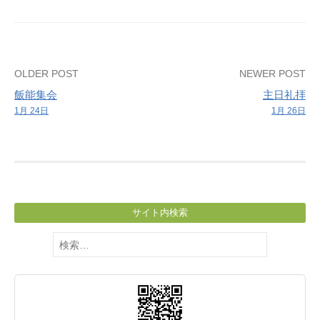
学
ぶ
会
Post
OLDER POST
NEWER POST
飯能集会
主日礼拝
navigation
1月 24日
1月 26日
サイト内検索
検
索: