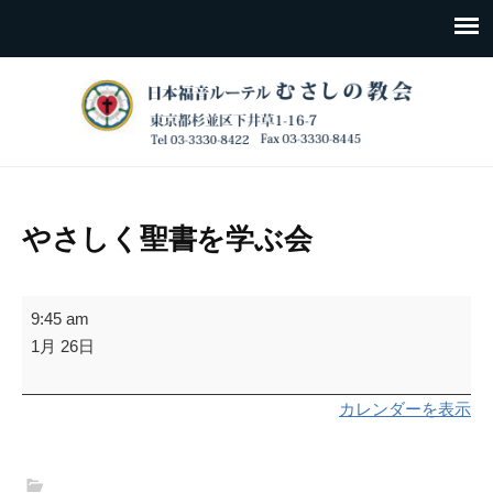
やさしく聖書を学ぶ会
や
9:45 am
さ
1月 26日
し
く
カレンダーを表示
聖
書
を