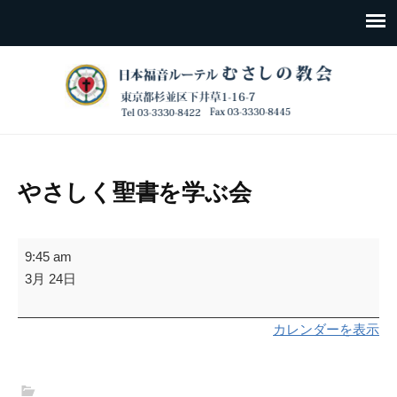
やさしく聖書を学ぶ会
や
9:45 am
さ
3月 24日
し
く
カレンダーを表示
聖
書
を