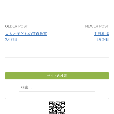
学
ぶ
会
Post
OLDER POST
NEWER POST
大人と子どもの茶道教室
主日礼拝
navigation
3月 23日
3月 24日
サイト内検索
検
索: