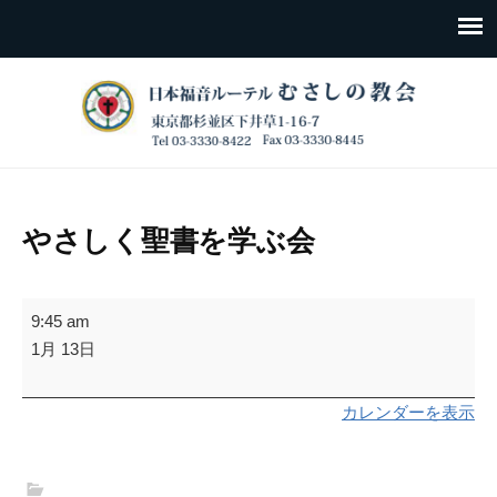
やさしく聖書を学ぶ会
や
9:45 am
さ
1月 13日
し
く
カレンダーを表示
聖
書
を