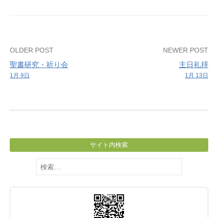
学
ぶ
会
Post
OLDER POST
NEWER POST
聖書研究・祈り会
主日礼拝
navigation
1月 9日
1月 13日
サイト内検索
検
索: