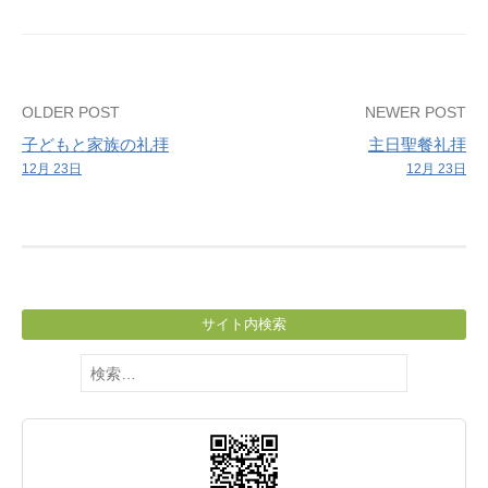
学
ぶ
会
Post
OLDER POST
NEWER POST
子どもと家族の礼拝
主日聖餐礼拝
navigation
12月 23日
12月 23日
サイト内検索
検
索: