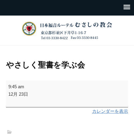
やさしく聖書を学ぶ会
や
9:45 am
さ
12月 23日
し
く
カレンダーを表示
聖
書
を