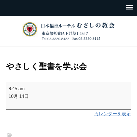
やさしく聖書を学ぶ会
や
9:45 am
さ
10月 14日
し
く
カレンダーを表示
聖
書
を