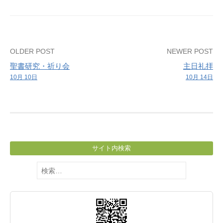
学
ぶ
会
Post
OLDER POST
NEWER POST
聖書研究・祈り会
主日礼拝
navigation
10月 10日
10月 14日
サイト内検索
検
索: