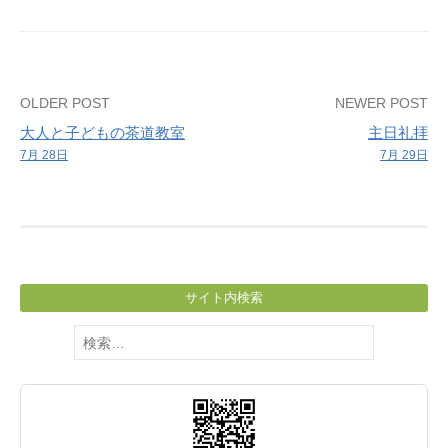
学
ぶ
会
Post
OLDER POST
NEWER POST
大人と子どもの茶道教室
主日礼拝
navigation
7月 28日
7月 29日
サイト内検索
検
索: