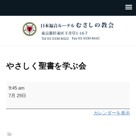
やさしく聖書を学ぶ会
や
9:45 am
さ
7月 29日
し
く
カレンダーを表示
聖
書
を