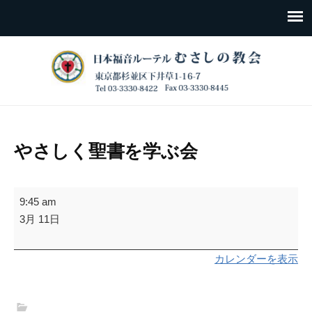
やさしく聖書を学ぶ会
や
9:45 am
さ
3月 11日
し
く
カレンダーを表示
聖
書
を