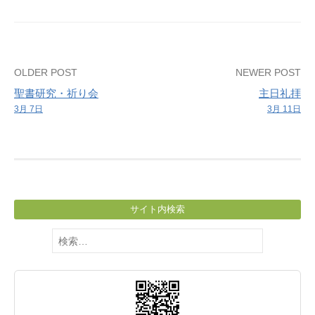
学
ぶ
会
Post
OLDER POST
NEWER POST
聖書研究・祈り会
主日礼拝
navigation
3月 7日
3月 11日
サイト内検索
検
索: